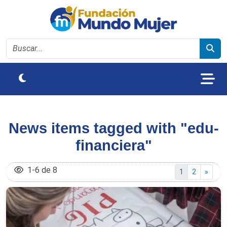
News items tagged with "edu-
financiera"
1
-
6
de
8
(current page
Go to page
1
2
»