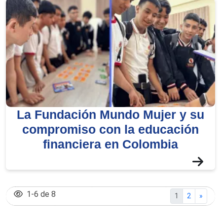
La Fundación Mundo Mujer y su
compromiso con la educación
financiera en Colombia
1
-
6
de
8
(current page
Go to page
1
2
»